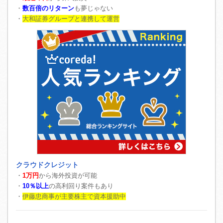
・
数百倍のリターン
も夢じゃない
・
大和証券グループと連携して運営
クラウドクレジット
・
1万円
から海外投資が可能
・
10％以上
の高利回り案件もあり
・
伊藤忠商事が主要株主で資本援助中