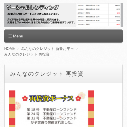
ソーシャルレンディング
Menu
コ
HOME
みんなのクレジット 新春お年玉
ン
みんなのクレジット 再投資
テ
ン
ツ
みんなのクレジット 再投資
へ
移
動