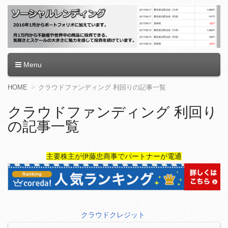
ソーシャルレンディング
Menu
コ
HOME
クラウドファンディング 利回りの記事一覧
ン
テ
クラウドファンディング 利回り
ン
の記事一覧
ツ
へ
移
動
主要株主が伊藤忠商事でパートナーが電通
クラウドクレジット