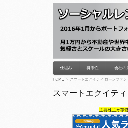
ソーシャルレン
仕組み
将来性
会社の
コ
ン
テ
HOME
スマートエクイティ ローンファン
ン
ツ
スマートエクイティ
へ
移
動
主要株主が伊