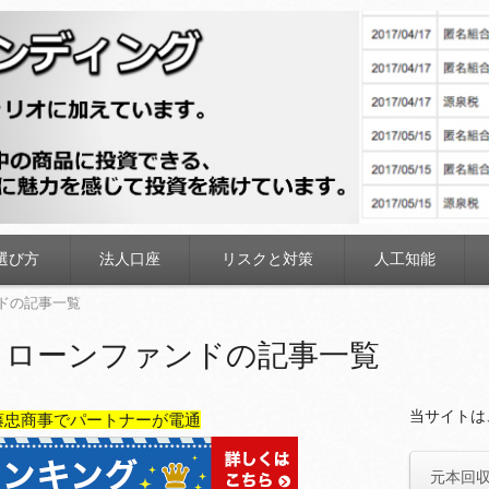
ディング
選び方
法人口座
リスクと対策
人工知能
ドの記事一覧
 ローンファンドの記事一覧
当サイトは
藤忠商事でパートナーが電通
元本回収