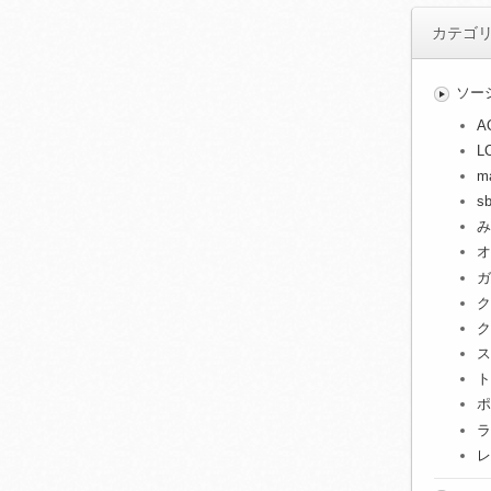
カテゴ
ソー
A
L
m
s
み
オ
ガ
ク
ク
ス
ト
ポ
ラ
レ