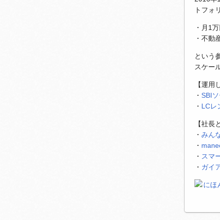
トフォ
・月1
・不動
という
スケー
【運用
・
SBI
・
LC
【社長
・
みん
・
man
・
スマ
・
ガイ