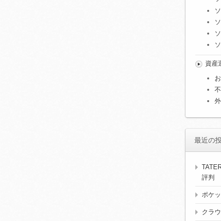
ソ
ソ
ソ
ソ
資産
お
不
外
最近の
TAT
評判
ポケッ
クラウ