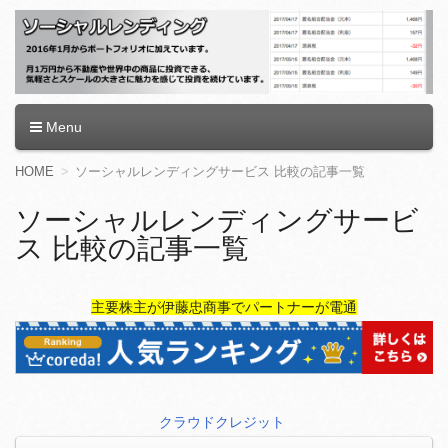
ソーシャルレンディング
Menu
コ
HOME
ソーシャルレンディングサービス 比較の記事一覧
ン
テ
ソーシャルレンディングサービ
ン
ス 比較の記事一覧
ツ
へ
移
動
主要株主が伊藤忠商事でパートナーが電通
クラウドクレジット