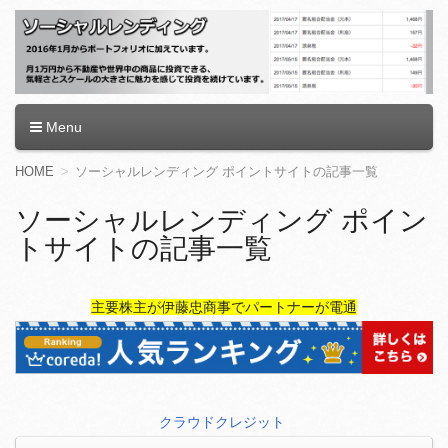
ソーシャルレンディング
Menu
コ
HOME
ソーシャルレンディング ポイントサイトの記事一覧
ン
テ
ソーシャルレンディング ポイン
ン
トサイトの記事一覧
ツ
へ
移
動
主要株主が伊藤忠商事でパートナーが電通
クラウドクレジット