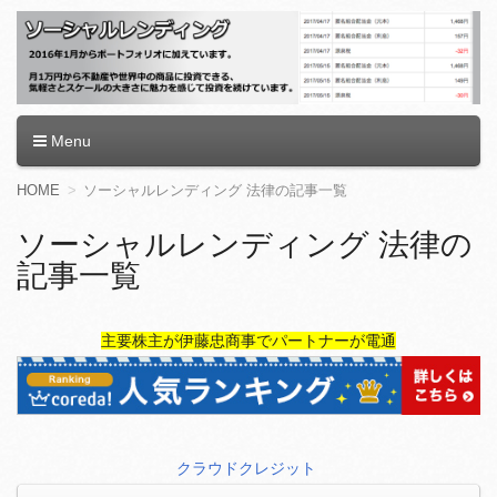
ソーシャルレンディング
Menu
コ
HOME
ソーシャルレンディング 法律の記事一覧
ン
テ
ソーシャルレンディング 法律の
ン
記事一覧
ツ
へ
移
動
主要株主が伊藤忠商事でパートナーが電通
クラウドクレジット