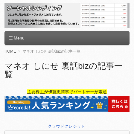
ソーシャルレンディング
Menu
コ
HOME
マネオ しにせ 裏話bizの記事一覧
ン
テ
マネオ しにせ 裏話bizの記事一
ン
覧
ツ
へ
移
動
主要株主が伊藤忠商事でパートナーが電通
クラウドクレジット