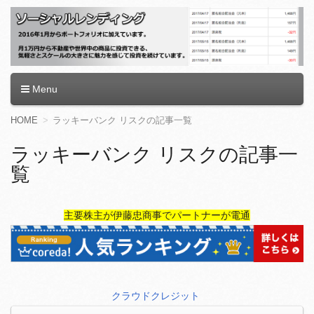
ソーシャルレンディング
Menu
コ
HOME
ラッキーバンク リスクの記事一覧
ン
テ
ラッキーバンク リスクの記事一
ン
覧
ツ
へ
移
動
主要株主が伊藤忠商事でパートナーが電通
クラウドクレジット