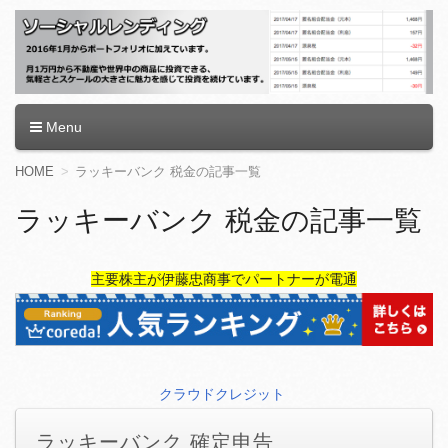
ソーシャルレンディング
Menu
コ
HOME
ラッキーバンク 税金の記事一覧
ン
テ
ラッキーバンク 税金の記事一覧
ン
ツ
へ
主要株主が伊藤忠商事でパートナーが電通
移
動
クラウドクレジット
ラッキーバンク 確定申告