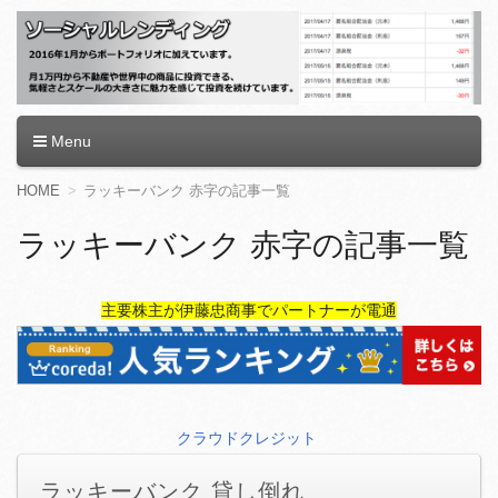
ソーシャルレンディング
Menu
コ
HOME
ラッキーバンク 赤字の記事一覧
ン
テ
ラッキーバンク 赤字の記事一覧
ン
ツ
へ
主要株主が伊藤忠商事でパートナーが電通
移
動
クラウドクレジット
ラッキーバンク 貸し倒れ