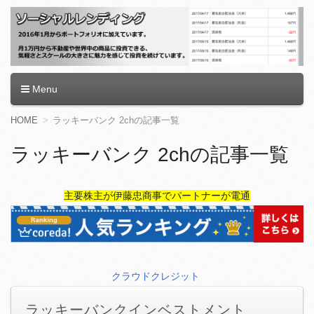
ソーシャルレンディング
Menu
コ
HOME
ラッキーバンク 2chの記事一覧
ン
テ
ラッキーバンク 2chの記事一覧
ン
ツ
へ
主要株主が伊藤忠商事でパートナーが電通
移
動
クラウドクレジット
ラッキーバンクインベストメント