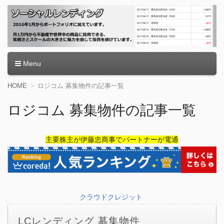
ソーシャルレンディング
Menu
コ
HOME
ロジコム 募集物件の記事一覧
ン
テ
ロジコム 募集物件の記事一覧
ン
ツ
へ
主要株主が伊藤忠商事でパートナーが電通
移
動
クラウドクレジット
LCレンディング 募集物件