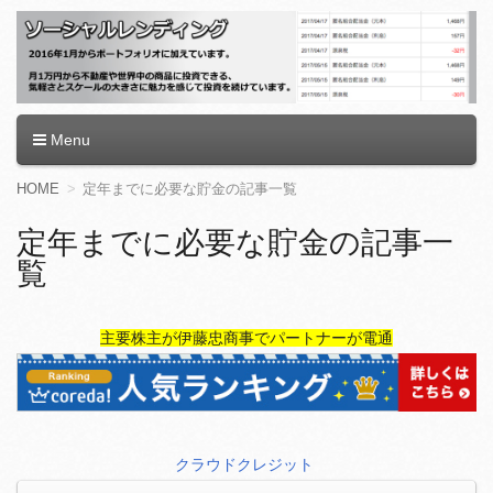
ソーシャルレンディング
Menu
コ
HOME
定年までに必要な貯金の記事一覧
ン
テ
定年までに必要な貯金の記事一
ン
覧
ツ
へ
移
動
主要株主が伊藤忠商事でパートナーが電通
クラウドクレジット