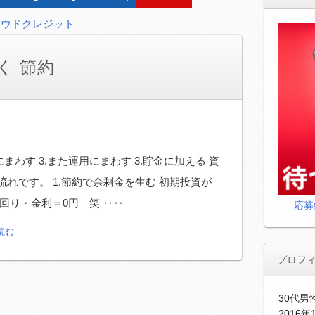
ラウドクレジット
く 節約
にまわす 3.また運用にまわす 3.貯金に加える 資
流れです。 1.節約で余剰金を生む 初期投資が
回り・金利＝0円 笑 ‥‥
応募
読む
プロフ
30代
2016