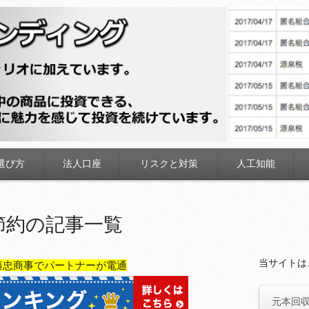
ディング
選び方
法人口座
リスクと対策
人工知能
節約の記事一覧
当サイトは
藤忠商事でパートナーが電通
元本回収