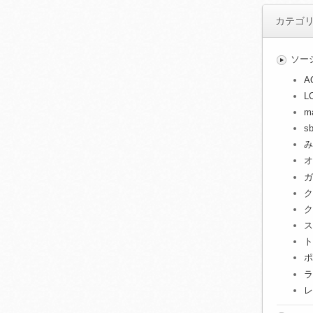
カテゴ
ソー
A
L
m
s
み
オ
ガ
ク
ク
ス
ト
ポ
ラ
レ