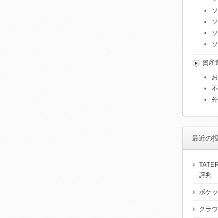
ソ
ソ
ソ
ソ
資産
お
不
外
最近の
TAT
評判
ポケッ
クラウ