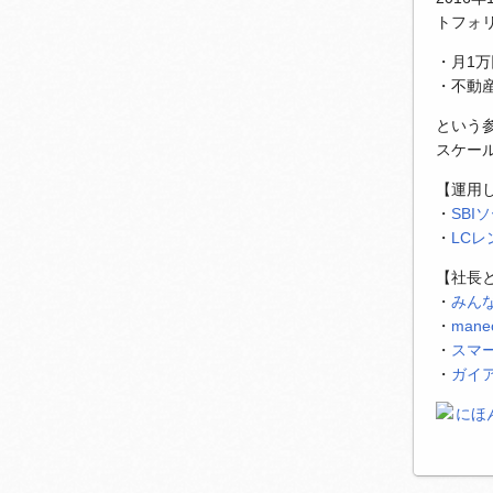
トフォ
・月1
・不動
という
スケー
【運用
・
SBI
・
LC
【社長
・
みん
・
man
・
スマ
・
ガイ