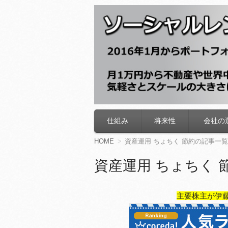
ソーシャルレン
仕組み
将来性
会社の
コ
ン
テ
HOME
資産運用 ちょちく 節約の記事一覧
ン
ツ
資産運用 ちょちく 
へ
移
動
主要株主が伊