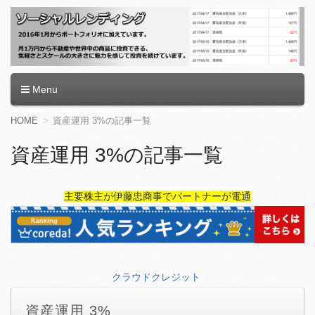
ソーシャルレンディング
Menu
コ
HOME
資産運用 3%の記事一覧
ン
テ
資産運用 3%の記事一覧
ン
ツ
へ
主要株主が伊藤忠商事でパートナーが電通
移
動
クラウドクレジット
資産運用 3%