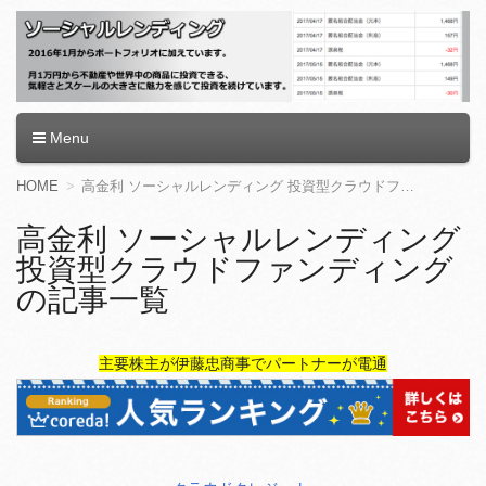
ソーシャルレンディング
Menu
コ
HOME
高金利 ソーシャルレンディング 投資型クラウドファンディングの記事一覧
ン
テ
高金利 ソーシャルレンディング
ン
投資型クラウドファンディング
ツ
へ
の記事一覧
移
動
主要株主が伊藤忠商事でパートナーが電通