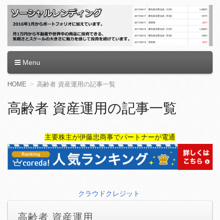
ソーシャルレンディング
Menu
コ
HOME
高齢者 資産運用の記事一覧
ン
テ
高齢者 資産運用の記事一覧
ン
ツ
へ
主要株主が伊藤忠商事でパートナーが電通
移
動
クラウドクレジット
高齢者 資産運用