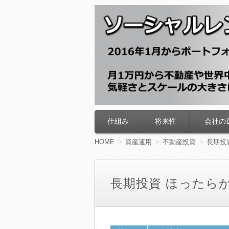
ソーシャルレン
仕組み
将来性
会社の
コ
ン
テ
HOME
資産運用
不動産投資
長期投
ン
ツ
へ
移
長期投資 ほったら
動