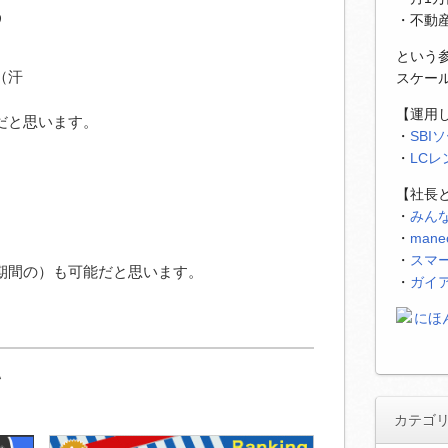
う
・不動
という
（汗
スケー
【運用
だと思います。
・
SBI
・
LC
【社長
・
みん
・
man
・
スマ
期間の）も可能だと思います。
・
ガイ
い
カテゴ