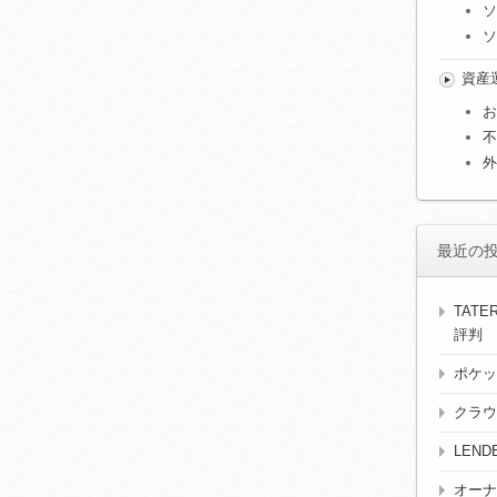
ソ
ソ
資産
お
不
外
最近の
TAT
評判
ポケッ
クラウ
LEN
オーナ