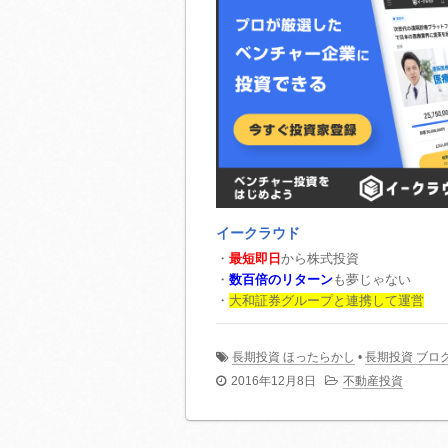
イークラウド
・
最短即日
から株式投資
・
数百倍のリターン
も夢じゃない
・
大和証券グループと連携して運営
長期投資 ほったらかし
•
長期投資 ブロ
2016年12月8日
不動産投資