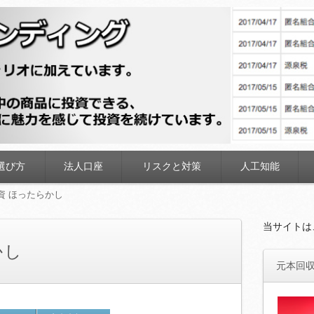
ディング
選び方
法人口座
リスクと対策
人工知能
資 ほったらかし
当サイトは
かし
元本回収