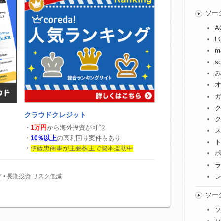
ソー
A
L
m
s
み
オ
ガ
ク
クラウドクレジット
ク
・
1万円
から海外投資が可能
ス
・
10％以上
の高利回り案件もあり
ト
・
伊藤忠商事が主要株主で資本援助中
ポ
ラ
レ
グ
•
長期投資 リスク低減
ソー
ソ
ソ