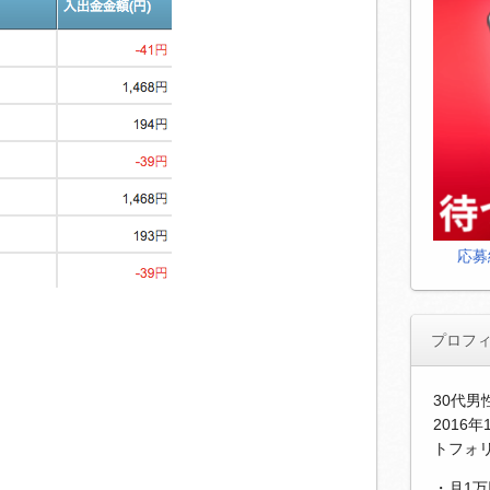
応募
プロフ
30代
2016
トフォ
・月1