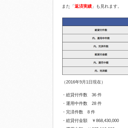
また「
返済実績
」も見れます。
（2016年9月1日現在）
・総貸付件数 36 件
・運用中件数 28 件
・完済件数 8 件
・総貸付金額 ￥868,430,000