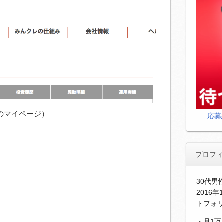
のマイページ）
応募
プロフ
30代
2016
トフォ
・月1