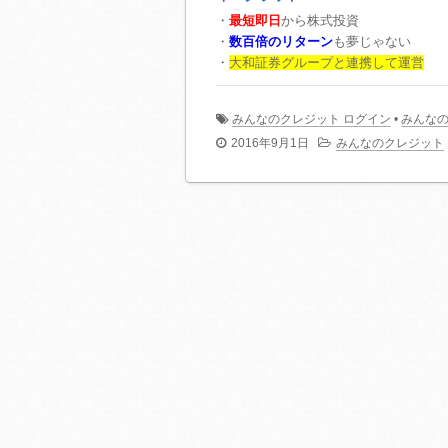
・
最短即日
から株式投資
・
数百倍のリターン
も夢じゃない
・
大和証券グループと連携して運営
みんなのクレジット ログイン
•
みんなの
2016年9月1日
みんなのクレジット