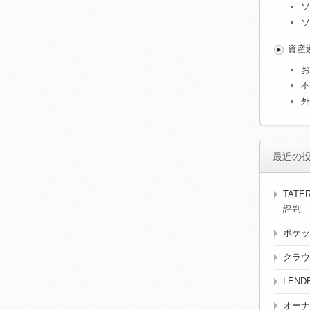
ソ
ソ
資産
お
不
外
最近の
TAT
評判
ポケッ
クラウ
LEN
オーナ