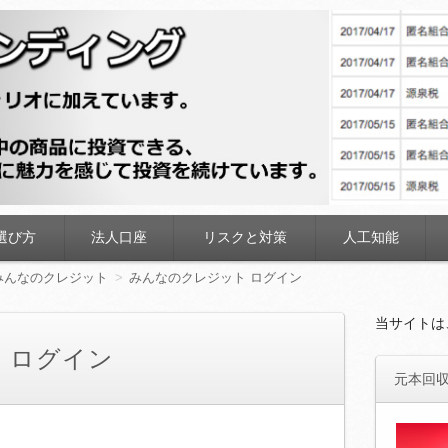
ディング
選び方
法人口座
リスクと対策
人工知能
みんなのクレジット
みんなのクレジット ログイン
当サイトは
 ログイン
元本回収