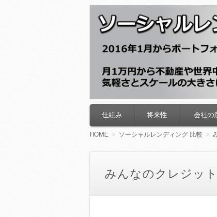
ソーシャルレン
仕組み
将来性
会社の
コ
ン
テ
HOME
ソーシャルレンディング 比較
ン
ツ
へ
移
みんなのクレジット
動