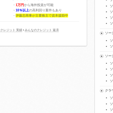
・
1万円
から海外投資が可能
ソ
・
10％以上
の高利回り案件もあり
ソ
・
伊藤忠商事が主要株主で資本援助中
ソ
ソ
クレジット 実績
•
みんなのクレジット 返済
ソー
ソ
ソ
ソー
ソ
ソ
ソ
ソ
クラ
ソ
ソ
ソ