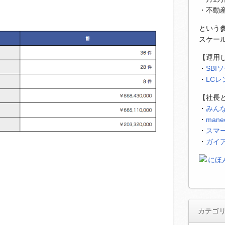
・不動
という
スケー
【運用
・
SBI
・
LC
【社長
・
みん
・
man
・
スマ
・
ガイ
カテゴ