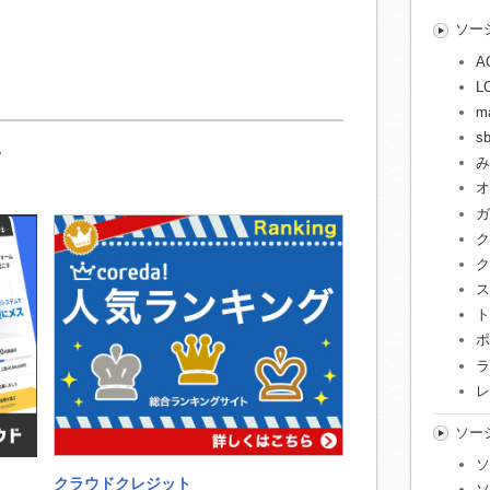
ソー
A
L
m
s
い
み
オ
ガ
ク
ク
ス
ト
ポ
ラ
レ
ソー
ソ
クラウドクレジット
ソ