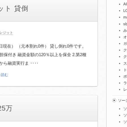
A
ット 貸倒
L
m
s
み
レジット
オ
ガ
日現在） （元本割れ0件） 貸し倒れ0件です。
ク
案件担保付き 融資金額の120％以上を保全 2.第2種
ク
から融資実行ま ‥‥
ス
ト
を読む
ポ
ラ
レ
ソー
25万
ソ
ソ
ソ