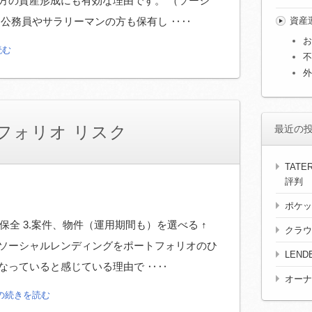
方の資産形成にも有効な理由です。 （ソーシ
資産
 公務員やサラリーマンの方も保有し ‥‥
お
読む
不
外
フォリオ リスク
最近の
TAT
評判
ポケッ
で保全 3.案件、物件（運用期間も）を選べる ↑
クラウ
 ソーシャルレンディングをポートフォリオのひ
LEN
なっていると感じている理由で ‥‥
オーナ
の続きを読む