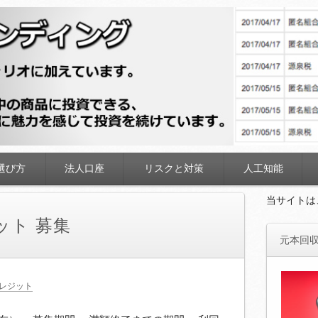
ディング
選び方
法人口座
リスクと対策
人工知能
当サイトは
ット 募集
元本回収
レジット