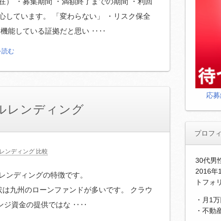
現在） ・募集期間 ・満額終了までの期間 ・利回
心しています。 「変わらない」 ・リスク保全
り機能している証拠だと思い ‥‥
を読む
応募
ルレンディング
プロフ
レンディング 比較
30代
2016
ルレンディングの特徴です。
トフォ
g.co.jp/ 現状は九州のローンファンドが多いです。 クラウ
・月1
ンジ資金の提供ではな ‥‥
・不動