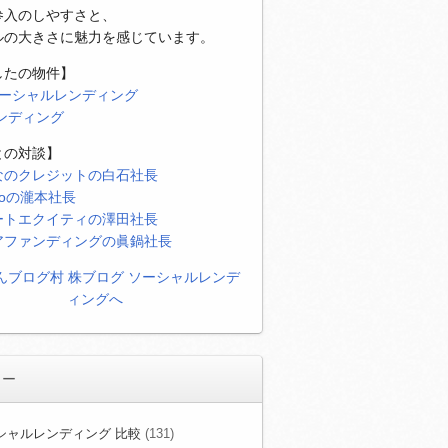
参入のしやすさと、
ルの大きさに魅力を感じています。
したの物件】
ソーシャルレンディング
レンディング
との対談】
なのクレジットの白石社長
eoの瀧本社長
ートエクイティの澤田社長
アファンディングの眞鍋社長
リー
シャルレンディング 比較
(131)