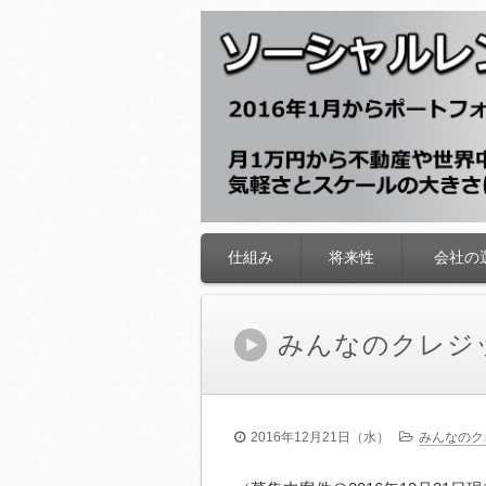
ソーシャルレン
仕組み
将来性
会社の
コ
ン
テ
ン
みんなのクレジ
ツ
へ
移
動
2016年12月21日（水）
みんなのク