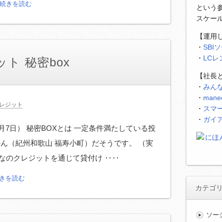
続きを読む
という
スケー
【運用
・
SBI
・
LC
ト 秘密box
【社長
・
みん
・
man
レジット
・
スマ
・
ガイ
月7日） 秘密BOXとは 一定条件満たしている投
かん（紀州和歌山 福寿小町）だそうです。 （実
なのクレジットを通じて貸付け ‥‥
続きを読む
カテゴ
ソー