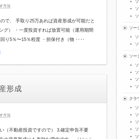
ソ
す方法
ソ
ソ
ので、 手取り25万あれば資産形成が可能だと
ソー
ング） ・一度投資すれば放置可能（運用期間
ソ
回り5％〜15％程度 ・担保付き（物 ‥‥
ソ
む
ソー
ソ
ソ
ソ
ソ
産形成
クラ
ソ
ソ
す方法
ソ
ソ
はない（不動産投資ですので） 3.確定申告不要
ソ