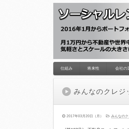
ソーシャルレン
仕組み
将来性
会社の
コ
ン
テ
ン
みんなのクレジ
ツ
へ
移
動
2017年03月20日（月）
みんなのク