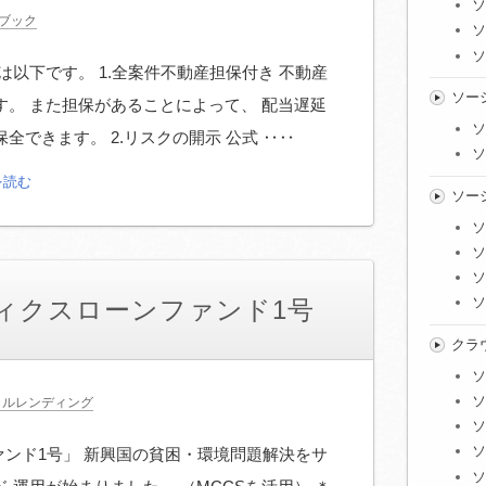
ソ
ブック
ソ
ソ
は以下です。 1.全案件不動産担保付き 不動産
ソー
。 また担保があることによって、 配当遅延
ソ
できます。 2.リスクの開示 公式 ‥‥
ソ
を読む
ソー
ソ
ソ
ソ
ソ
マティクスローンファンド1号
クラ
ソ
ソ
シャルレンディング
ソ
ソ
ファンド1号」 新興国の貧困・環境問題解決をサ
ソ