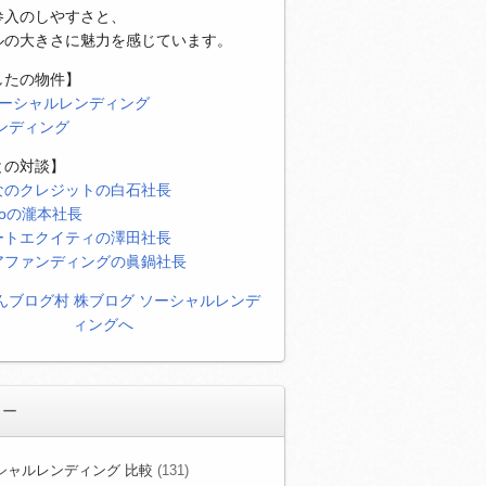
参入のしやすさと、
ルの大きさに魅力を感じています。
したの物件】
ソーシャルレンディング
レンディング
との対談】
なのクレジットの白石社長
eoの瀧本社長
ートエクイティの澤田社長
アファンディングの眞鍋社長
リー
シャルレンディング 比較
(131)