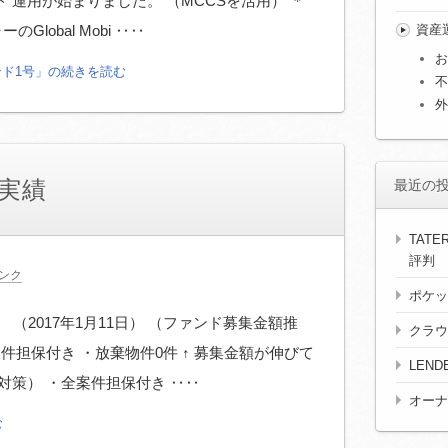
 運用が始まりました。 （MCCSを活用） ＊
資産
Global Mobi ‥‥
お
ンド1号」の続きを読む
不
外
実績
最近の
TAT
評判
ンク
ポケッ
 （2017年1月11日） （ファンド募集金額推
クラウ
件担保付き ・放棄物件0件 ↑ 募集金額が伸びて
LEN
対策） ・全案件担保付き ‥‥
オーナ
む