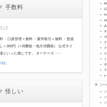
A
ク 手数料
L
m
s
み
ブック
オ
ガ
料 ・口座管理＝無料 ・案件取引＝無料 ・投資
ク
し＝300円（+消費税・地方消費税） 公式サイ
ク
場といった感じです。 オーナーズ ‥‥
ス
ト
を読む
ポ
ラ
レ
ソー
ク 怪しい
ソ
ソ
ソ