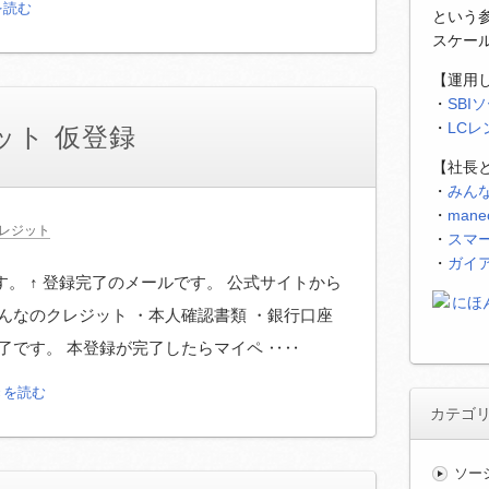
を読む
という
スケー
【運用
・
SBI
・
LC
ット 仮登録
【社長
・
みん
・
man
レジット
・
スマ
・
ガイ
。 ↑ 登録完了のメールです。 公式サイトから
んなのクレジット ・本人確認書類 ・銀行口座
了です。 本登録が完了したらマイペ ‥‥
きを読む
カテゴ
ソー