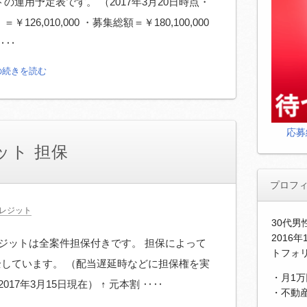
の運用予定表です。 （2017年3月20日時点・
26,010,000 ・募集総額＝￥180,100,000
‥‥
の続きを読む
応募
ット 担保
プロフ
レジット
30代
2016
ジットは全案件担保付きです。 担保によって
トフォ
全しています。 （配当遅延時などに担保権を実
・月1
17年3月15日現在） ↑ 元本割 ‥‥
・不動