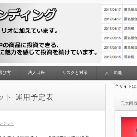
ディング
選び方
法人口座
リスクと対策
人工知能
当サイトは
ット 運用予定表
元本回収
レジット