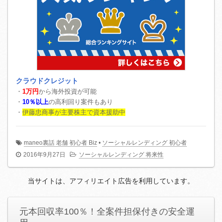
クラウドクレジット
・
1万円
から海外投資が可能
・
10％以上
の高利回り案件もあり
・
伊藤忠商事が主要株主で資本援助中
maneo裏話 老舗 初心者 Biz
•
ソーシャルレンディング 初心者
2016年9月27日
ソーシャルレンディング 将来性
当サイトは、アフィリエイト広告を利用しています。
元本回収率100％！全案件担保付きの安全運