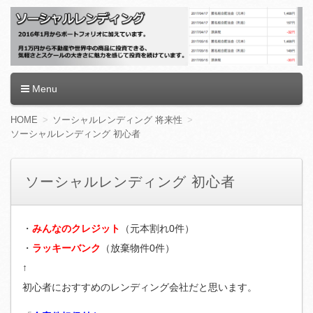
ソーシャルレンディング
Menu
コ
HOME
ソーシャルレンディング 将来性
ン
ソーシャルレンディング 初心者
テ
ン
ツ
ソーシャルレンディング 初心者
へ
移
動
・
みんなのクレジット
（元本割れ0件）
・
ラッキーバンク
（放棄物件0件）
↑
初心者におすすめのレンディング会社だと思います。