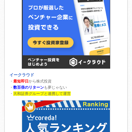
イークラウド
・
最短即日
から株式投資
・
数百倍のリターン
も夢じゃない
・
大和証券グループと連携して運営