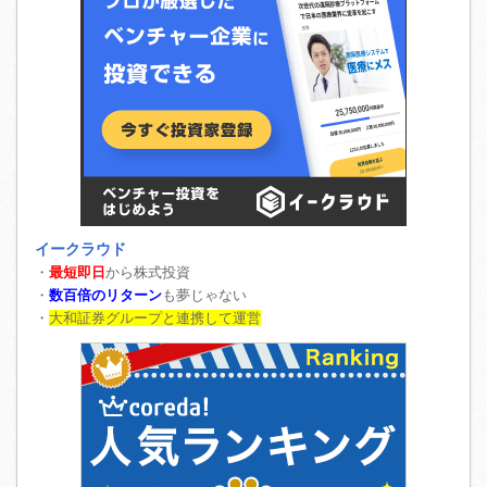
イークラウド
・
最短即日
から株式投資
・
数百倍のリターン
も夢じゃない
・
大和証券グループと連携して運営