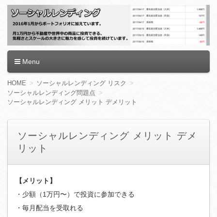
ソーシャルレンディング
Menu
コ
HOME
ソーシャルレンディング リスク
ン
ソーシャルレンディング問題点
テ
ソーシャルレンディング メリット デメリット
ン
ツ
へ
ソーシャルレンディング メリット デメ
移
動
リット
【メリット】
・少額（1万円〜）で投資に参加できる
・毎月配当を受取れる