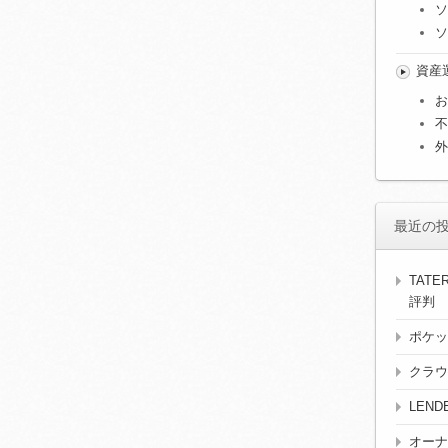
ソ
ソ
資産
お
不
外
最近の
TAT
評判
ポケッ
クラウ
LEN
オーナ