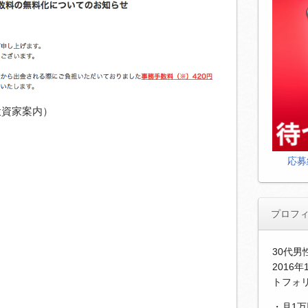
投資家案内）
応募
。
プロフ
30代
2016
トフォ
・月1