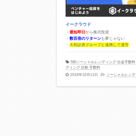
イークラウド
・
最短即日
から株式投資
・
数百倍のリターン
も夢じゃない
・
大和証券グループと連携して運営
SBIソーシャルレンディング 出金手数料
ディング 比較 手数料
2016年10月12日
ソーシャルレンデ