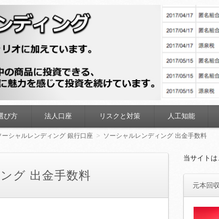
ディング
選び方
法人口座
リスクと対策
人工知能
ソーシャルレンディング 銀行口座
ソーシャルレンディング 出金手数料
当サイトは
ング 出金手数料
元本回収