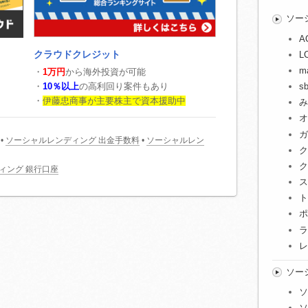
ソー
A
クラウドクレジット
L
m
・
1万円
から海外投資が可能
・
10％以上
の高利回り案件もあり
s
・
伊藤忠商事が主要株主で資本援助中
み
オ
ガ
•
ソーシャルレンディング 出金手数料
•
ソーシャルレン
ク
ク
ィング 銀行口座
ス
ト
ポ
ラ
レ
ソー
ソ
ソ