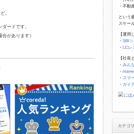
・不動
など。
という
スケー
ンダードです。
【運用
場合があります）
・
SBI
・
LC
【社長
・
みん
い
・
man
・
スマ
・
ガイ
カテゴ