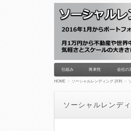
ソーシャルレン
仕組み
将来性
会社の
コ
ン
テ
HOME
ソーシャルレンディング 評判
ン
ツ
へ
移
ソーシャルレンディ
動